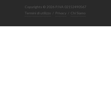
Copyrights © 2026 P.IVA 02152490567
Termini di utilizzo
/
Privacy
/
Chi Siamo