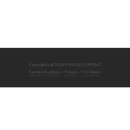
Copyrights © 2026 P.IVA 02152490567
Termini di utilizzo
/
Privacy
/
Chi Siamo