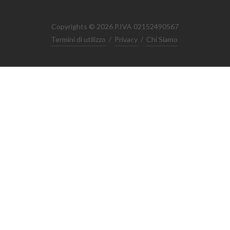
Copyrights © 2026 P.IVA 02152490567
Termini di utilizzo
/
Privacy
/
Chi Siamo