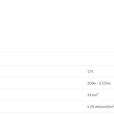
175
300m - 2.535m
2
33 km
5,28 abitanti/km