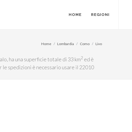
HOME
REGIONI
Home
Lombardia
Como
Livo
2
lo, ha una superficie totale di 33 km
ed è
r le spedizioni è necessario usare il 22010