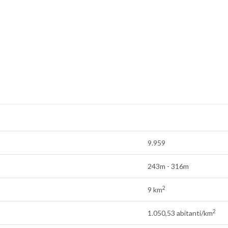
9.959
243m - 316m
2
9 km
2
1.050,53 abitanti/km