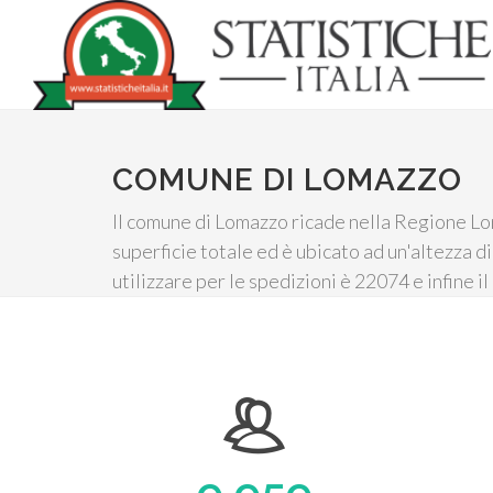
COMUNE DI LOMAZZO
Il comune di Lomazzo ricade nella Regione Lom
superficie totale ed è ubicato ad un'altezza di
utilizzare per le spedizioni è 22074 e infine i