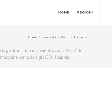
HOME
REGIONI
Home
Lombardia
Como
Lomazzo
2
o gli ultimi dati in aumento, conta 9 km
di
 macchine hanno la sigla CO, il cap da