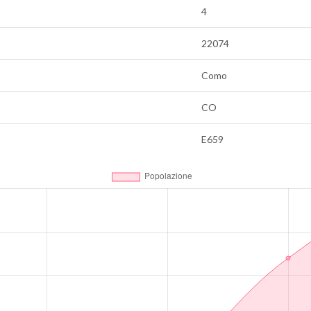
4
22074
Como
CO
E659