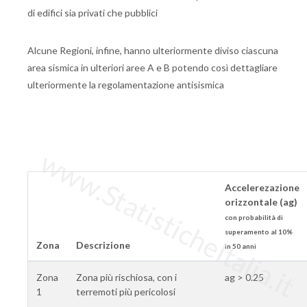
di edifici sia privati che pubblici
Alcune Regioni, infine, hanno ulteriormente diviso ciascuna
area sismica in ulteriori aree A e B potendo così dettagliare
ulteriormente la regolamentazione antisismica
www.StatisticheItalia.it
Accelerezazione
orizzontale (ag)
con probabilità di
superamento al 10%
Zona
Descrizione
in 50 anni
Zona
Zona più rischiosa, con i
ag > 0.25
1
terremoti più pericolosi