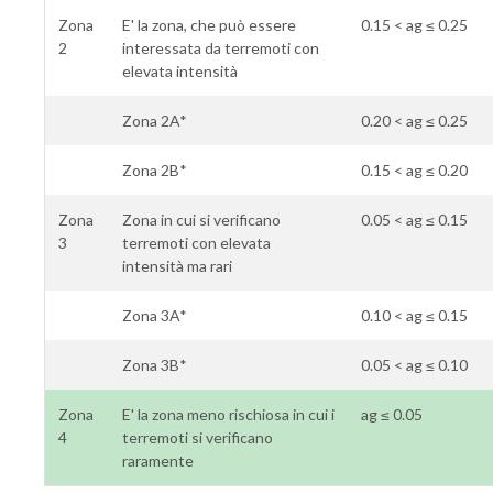
Zona
E' la zona, che può essere
0.15 < ag ≤ 0.25
2
interessata da terremoti con
elevata intensità
Zona 2A*
0.20 < ag ≤ 0.25
Zona 2B*
0.15 < ag ≤ 0.20
Zona
Zona in cui si verificano
0.05 < ag ≤ 0.15
3
terremoti con elevata
intensità ma rari
Zona 3A*
0.10 < ag ≤ 0.15
Zona 3B*
0.05 < ag ≤ 0.10
Zona
E' la zona meno rischiosa in cui i
ag ≤ 0.05
4
terremoti si verificano
raramente