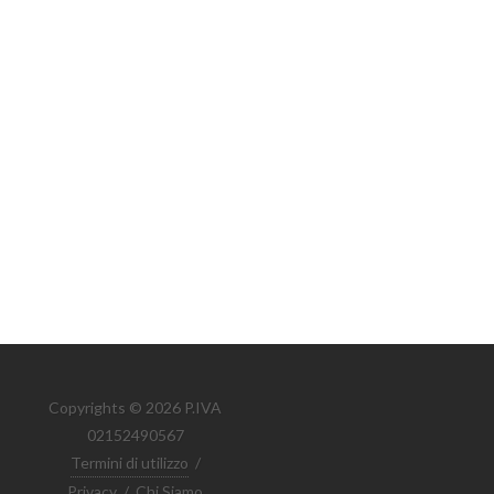
Copyrights © 2026 P.IVA
02152490567
Termini di utilizzo
/
Privacy
/
Chi Siamo