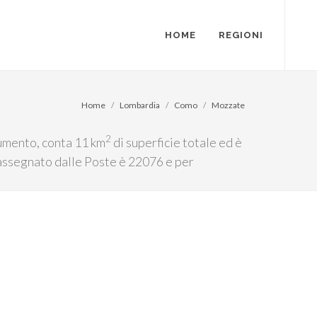
HOME
REGIONI
Home
Lombardia
Como
Mozzate
2
aumento, conta 11 km
di superficie totale ed è
p assegnato dalle Poste è 22076 e per