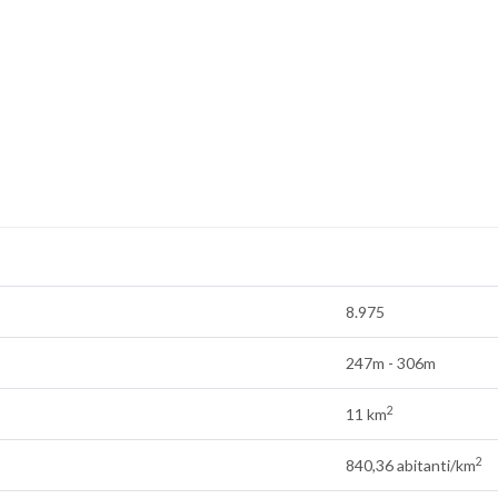
8.975
247m - 306m
2
11 km
2
840,36 abitanti/km