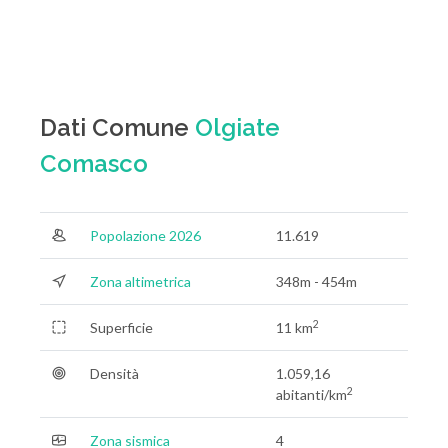
Dati Comune
Olgiate
Comasco
Popolazione 2026
11.619
Zona altimetrica
348m - 454m
2
Superficie
11 km
Densità
1.059,16
2
abitanti/km
Zona sismica
4