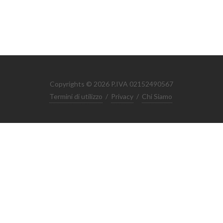
Copyrights © 2026 P.IVA 02152490567
Termini di utilizzo
/
Privacy
/
Chi Siamo