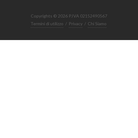
Copyrights © 2026 P.IVA 02152490567
Termini di utilizzo
/
Privacy
/
Chi Siamo