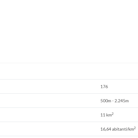
176
500m - 2.245m
2
11 km
2
16,64 abitanti/km