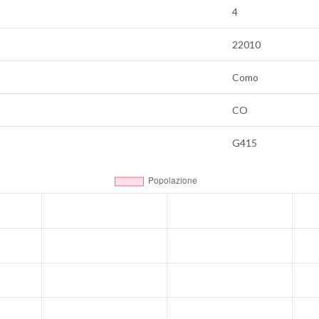
4
22010
Como
CO
G415