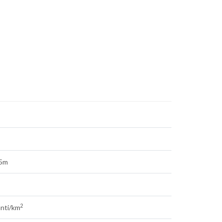
25m
2
anti/km