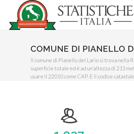
COMUNE DI PIANELLO D
Il comune di Pianello del Lario si trova nella
superficie totale ed è ad un'altezza di 213 m
usare il 22010 come CAP. E il codice catasta