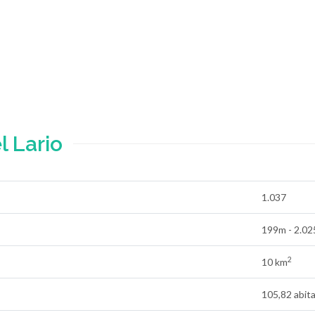
l Lario
1.037
199m - 2.0
2
10 km
105,82 abit