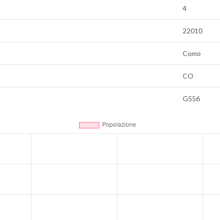
4
22010
Como
CO
G556