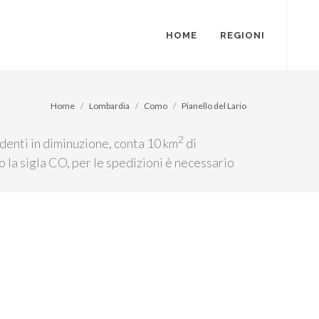
HOME
REGIONI
Home
Lombardia
Como
Pianello del Lario
2
identi in diminuzione, conta 10 km
di
 la sigla CO, per le spedizioni è necessario