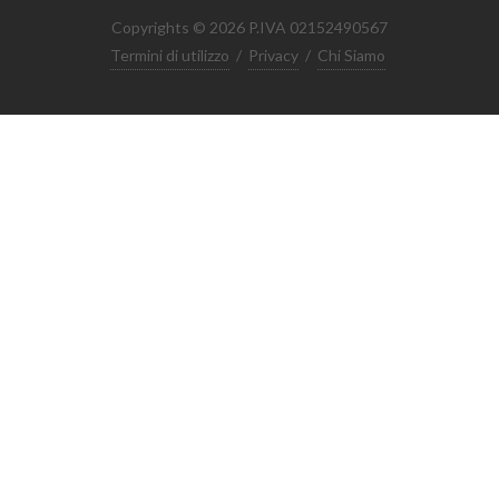
Copyrights © 2026 P.IVA 02152490567
Termini di utilizzo
/
Privacy
/
Chi Siamo