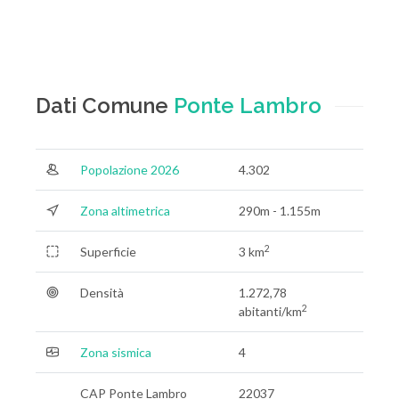
Dati Comune
Ponte Lambro
Popolazione 2026
4.302
Zona altimetrica
290m - 1.155m
2
Superficie
3 km
Densità
1.272,78
2
abitanti/km
Zona sismica
4
CAP Ponte Lambro
22037