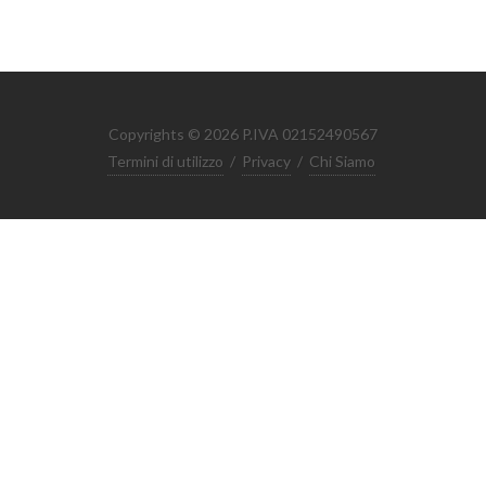
Copyrights © 2026 P.IVA 02152490567
Termini di utilizzo
/
Privacy
/
Chi Siamo