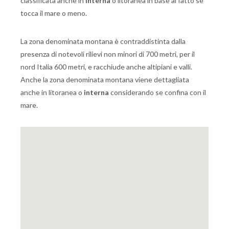
classificata anche in
interna
o litoranea in base al fatto se
tocca il mare o meno.
La zona denominata montana è contraddistinta dalla
presenza di notevoli rilievi non minori di 700 metri, per il
nord Italia 600 metri, e racchiude anche altipiani e valli.
Anche la zona denominata montana viene dettagliata
anche in litoranea o
interna
considerando se confina con il
mare.