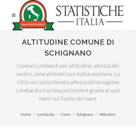
ALTITUDINE COMUNE DI
SCHIGNANO
I comuni Lombardi per altitudine, altezza del
centro, zona altimetrica e indice montano. La
città con la più elevata altezza della regione
Lombardia in prima posizione è grazie ai suoi
metri sul livello del mare.
Home
Lombardia
Como
Schignano
Altitudine