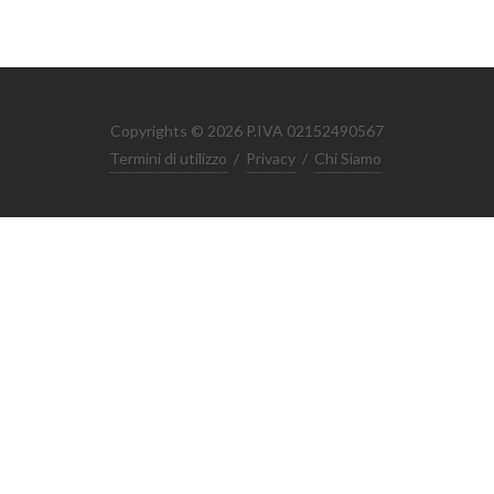
Copyrights © 2026 P.IVA 02152490567
Termini di utilizzo
/
Privacy
/
Chi Siamo