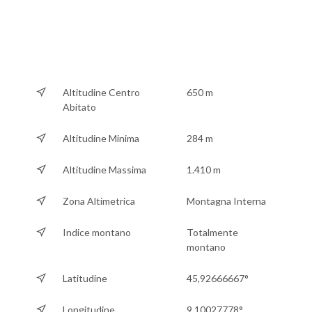
Altitudine Centro
650 m
Abitato
Altitudine Minima
284 m
Altitudine Massima
1.410 m
Zona Altimetrica
Montagna Interna
Indice montano
Totalmente
montano
Latitudine
45,92666667°
Longitudine
9,10027778°