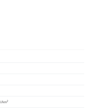
2
ti/km