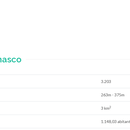
masco
3.203
263m - 375m
2
3 km
1.148,03 abitan