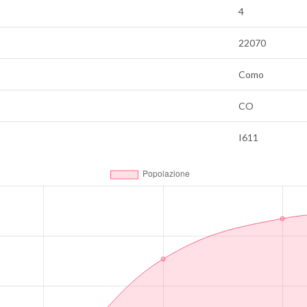
4
22070
Como
CO
I611