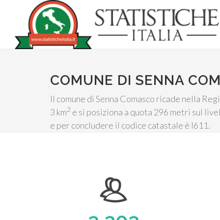
COMUNE DI SENNA CO
Il comune di Senna Comasco ricade nella Regi
2
3 km
e si posiziona a quota 296 metri sul live
e per concludere il codice catastale è I611.