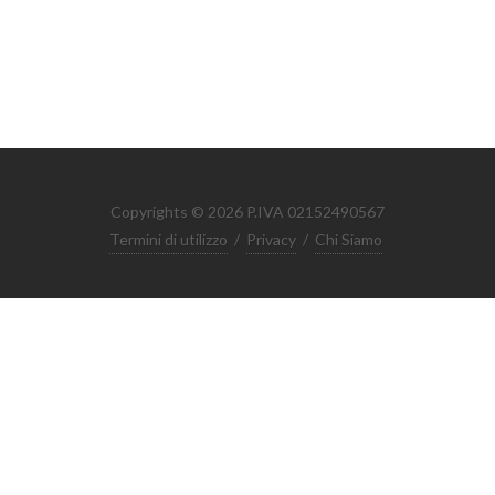
Copyrights © 2026 P.IVA 02152490567
Termini di utilizzo
/
Privacy
/
Chi Siamo