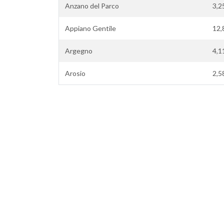
Anzano del Parco
3,2
Appiano Gentile
12,
Argegno
4,1
Arosio
2,5