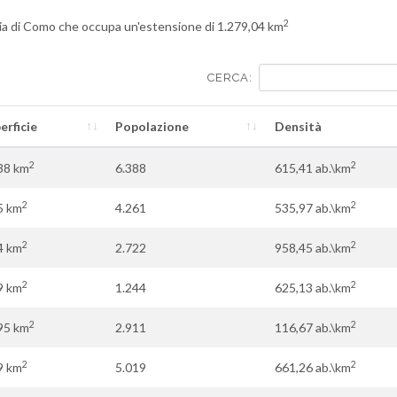
2
incia di Como che occupa un'estensione di 1.279,04 km
CERCA:
erficie
Popolazione
Densità
2
2
38 km
6.388
615,41 ab.\km
2
2
5 km
4.261
535,97 ab.\km
2
2
4 km
2.722
958,45 ab.\km
2
2
9 km
1.244
625,13 ab.\km
2
2
95 km
2.911
116,67 ab.\km
2
2
9 km
5.019
661,26 ab.\km