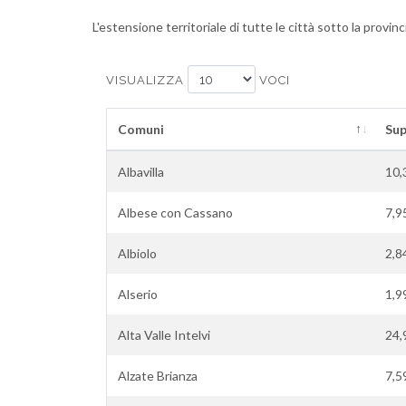
L'estensione territoriale di tutte le città sotto la prov
VISUALIZZA
VOCI
Comuni
Sup
Albavilla
10,
Albese con Cassano
7,9
Albiolo
2,8
Alserio
1,9
Alta Valle Intelvi
24,
Alzate Brianza
7,5