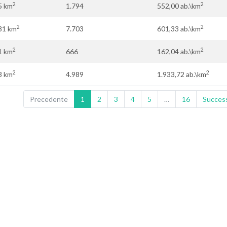
2
2
5 km
1.794
552,00 ab.\km
2
2
81 km
7.703
601,33 ab.\km
2
2
1 km
666
162,04 ab.\km
2
2
8 km
4.989
1.933,72 ab.\km
Precedente
1
2
3
4
5
…
16
Succes