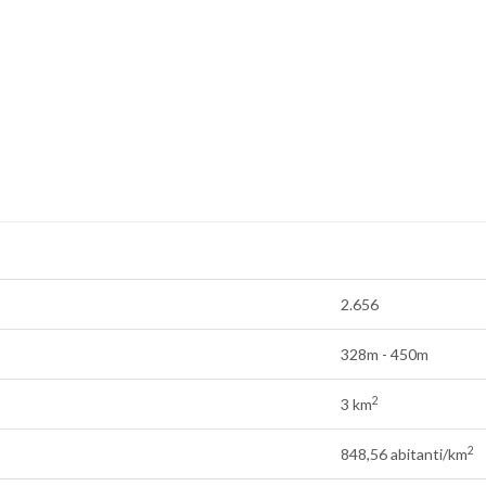
2.656
328m - 450m
2
3 km
2
848,56 abitanti/km