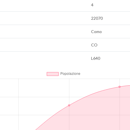
4
22070
Como
CO
L640