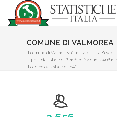
COMUNE DI VALMOREA
Il comune di Valmorea è ubicato nella Regione
2
superficie totale di 3 km
ed è a quota 408 met
il codice catastale è L640.