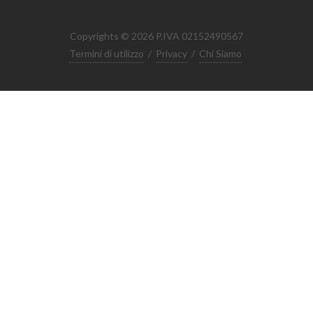
Copyrights © 2026 P.IVA 02152490567
Termini di utilizzo
/
Privacy
/
Chi Siamo