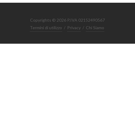
Copyrights © 2026 P.IVA 02152490567
Termini di utilizzo
/
Privacy
/
Chi Siamo