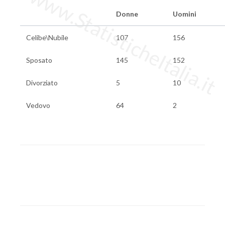
www.StatisticheItalia.it
Donne
Uomini
Celibe\Nubile
107
156
Sposato
145
152
Divorziato
5
10
Vedovo
64
2