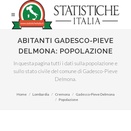
ABITANTI GADESCO-PIEVE
DELMONA: POPOLAZIONE
In questa pagina tutti i dati sulla popolazione e
sullo stato civile del comune di Gadesco-Pieve
Delmona.
Home
Lombardia
Cremona
Gadesco-Pieve Delmona
Popolazione