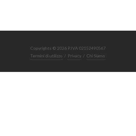
Copyrights © 2026 P.IVA 02152490567
Termini di utilizzo
/
Privacy
/
Chi Siamo