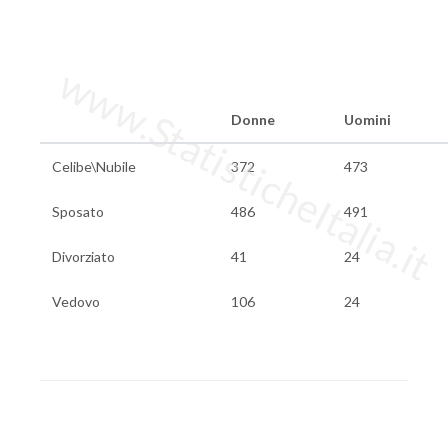
www.StatisticheItalia.it
Donne
Uomini
Celibe\Nubile
372
473
Sposato
486
491
Divorziato
41
24
Vedovo
106
24