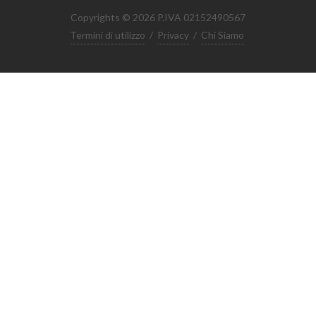
Copyrights © 2026 P.IVA 02152490567
Termini di utilizzo
/
Privacy
/
Chi Siamo