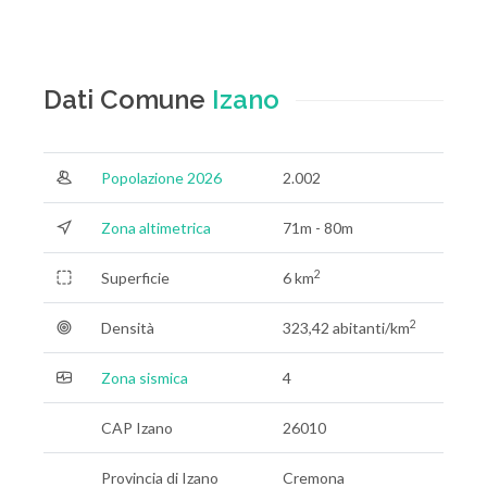
Dati Comune
Izano
Popolazione 2026
2.002
Zona altimetrica
71m - 80m
2
Superficie
6 km
2
Densità
323,42 abitanti/km
Zona sismica
4
CAP Izano
26010
Provincia di Izano
Cremona