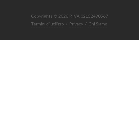
Copyrights © 2026 P.IVA 02152490567
Termini di utilizzo
/
Privacy
/
Chi Siamo