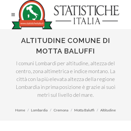
ALTITUDINE COMUNE DI
MOTTA BALUFFI
I comuni Lombardi per altitudine, altezza del
centro, zona altimetrica e indice montano. La
città con la più elevata altezza della regione
Lombardia in prima posizione è grazie ai suoi
metri sul livello del mare.
Home
Lombardia
Cremona
Motta Baluffi
Altitudine