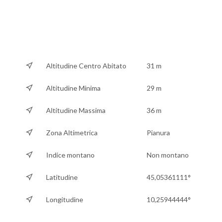
Altitudine Centro Abitato
31 m
Altitudine Minima
29 m
Altitudine Massima
36 m
Zona Altimetrica
Pianura
Indice montano
Non montano
Latitudine
45,05361111°
Longitudine
10,25944444°