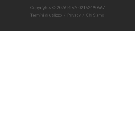
Copyrights © 2026 P.IVA 02152490567
Termini di utilizzo
/
Privacy
/
Chi Siamo