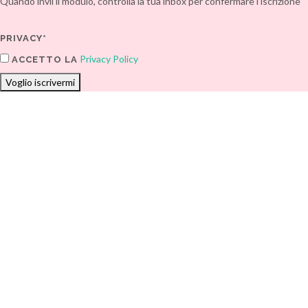
Quando invii il modulo, controlla la tua inbox per confermare l'iscrizione
PRIVACY*
Privacy Policy
ACCETTO LA
Voglio iscrivermi