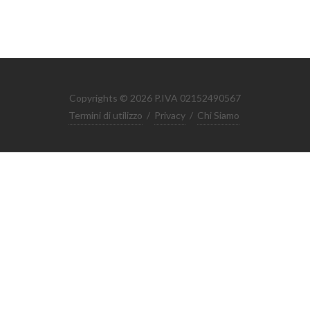
Copyrights © 2026 P.IVA 02152490567
Termini di utilizzo
/
Privacy
/
Chi Siamo