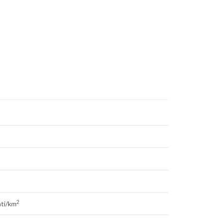
2
nti/km