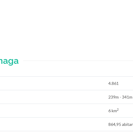
naga
4.861
239m - 341m
2
6 km
864,95 abita