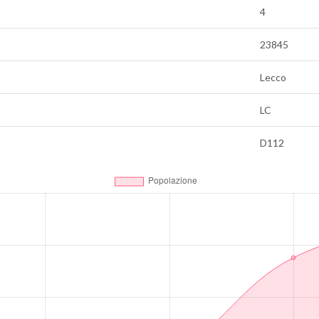
4
23845
Lecco
LC
D112