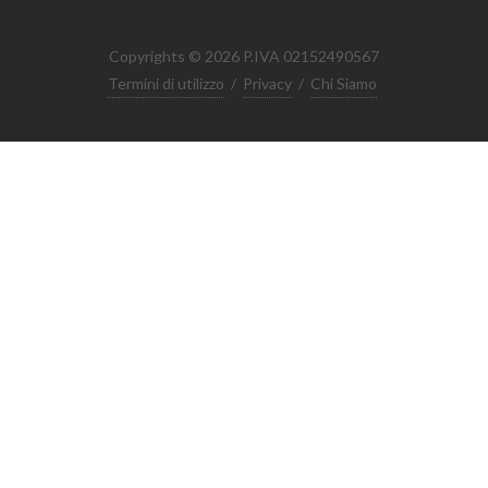
Copyrights © 2026 P.IVA 02152490567
Termini di utilizzo
/
Privacy
/
Chi Siamo