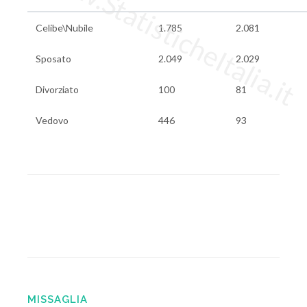
www.StatisticheItalia.it
Celibe\Nubile
1.785
2.081
Sposato
2.049
2.029
Divorziato
100
81
Vedovo
446
93
MISSAGLIA