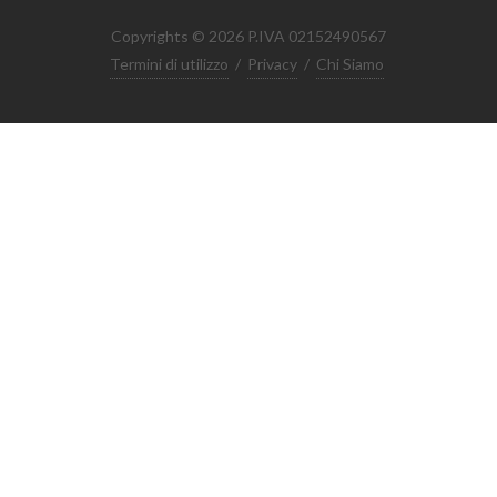
Copyrights © 2026 P.IVA 02152490567
Termini di utilizzo
/
Privacy
/
Chi Siamo