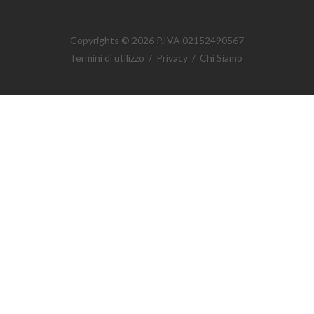
Copyrights © 2026 P.IVA 02152490567
Termini di utilizzo
/
Privacy
/
Chi Siamo