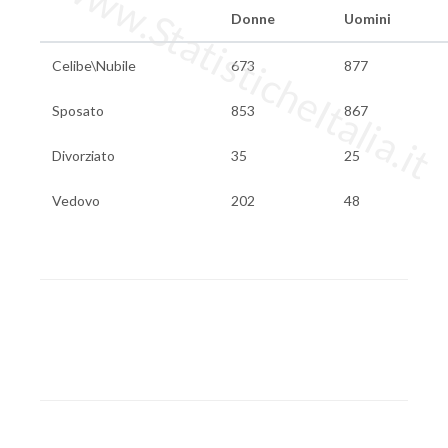
www.StatisticheItalia.it
Donne
Uomini
Celibe\Nubile
673
877
Sposato
853
867
Divorziato
35
25
Vedovo
202
48