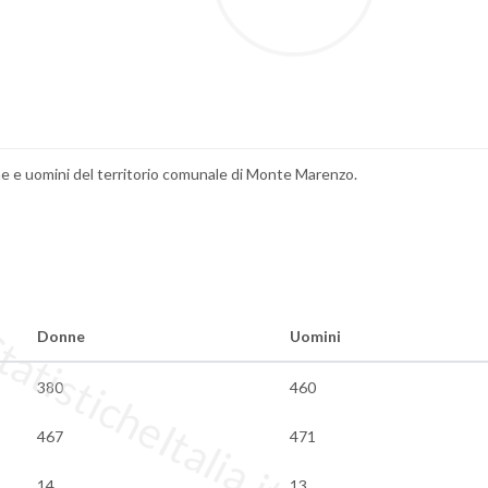
onne e uomini del territorio comunale di Monte Marenzo.
tisticheItalia.it
Donne
Uomini
380
460
467
471
14
13