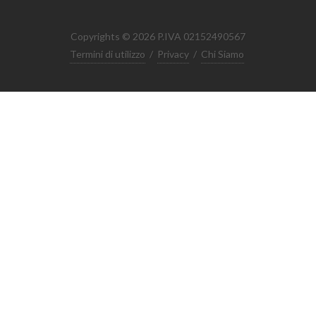
Copyrights © 2026 P.IVA 02152490567
Termini di utilizzo
/
Privacy
/
Chi Siamo