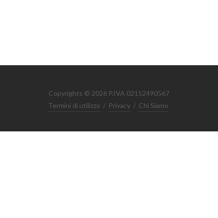
Copyrights © 2026 P.IVA 02152490567
Termini di utilizzo
/
Privacy
/
Chi Siamo