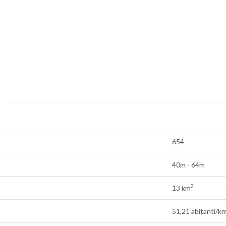
654
40m - 64m
2
13 km
51,21 abitanti/k