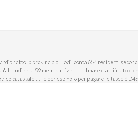
O
ia sotto la provincia di Lodi, conta 654 residenti secondo 
un'altitudine di 59 metri sul livello del mare classificato co
 codice catastale utile per esempio per pagare le tasse è B4