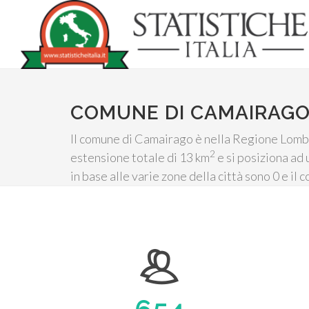
COMUNE DI CAMAIRAG
Il comune di Camairago è nella Regione Lombard
2
estensione totale di 13 km
e si posiziona ad 
in base alle varie zone della città sono 0 e il