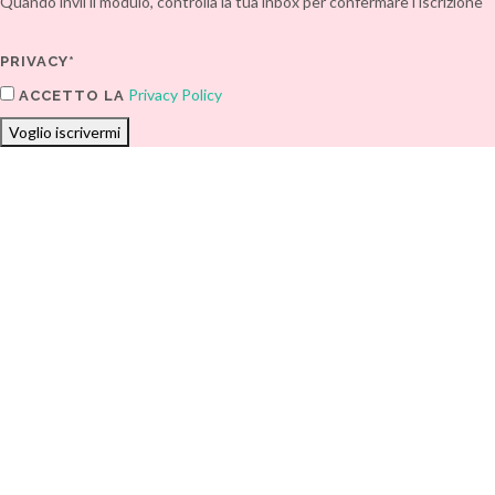
Quando invii il modulo, controlla la tua inbox per confermare l'iscrizione
PRIVACY*
Privacy Policy
ACCETTO LA
Voglio iscrivermi