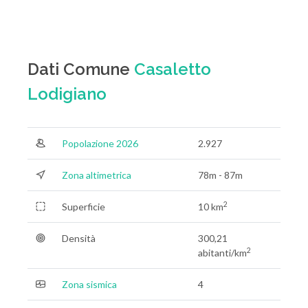
Dati Comune
Casaletto
Lodigiano
Popolazione 2026
2.927
Zona altimetrica
78m - 87m
2
Superficie
10 km
Densità
300,21
2
abitanti/km
Zona sismica
4