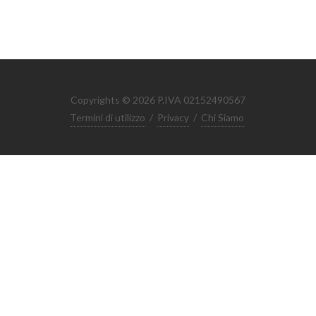
Copyrights © 2026 P.IVA 02152490567
Termini di utilizzo
/
Privacy
/
Chi Siamo