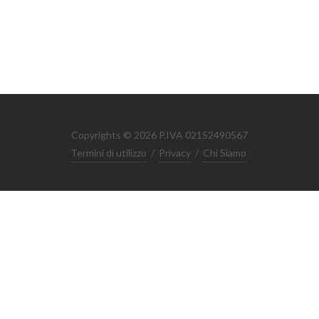
Copyrights © 2026 P.IVA 02152490567
Termini di utilizzo
/
Privacy
/
Chi Siamo