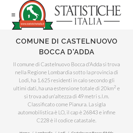
COMUNE DI CASTELNUOVO
BOCCA D'ADDA
Il comune di Castelnuovo Bocca d'Adda si trova
nella Regione Lombardia sotto la provincia di
Lodi, ha 1.625 residenti in calo secondo gli
2
ultimi dati, ha una estensione totale di 20 km
e
si trova ad un'altezza di 49 metri s.l.m.
Classificato come Pianura. La sigla
automobilistica è LO, il cap è 26843 e infine
C228 è il codice catastale.
Home
Lombardia
Lodi
Castelnuovo Bocca d'Adda