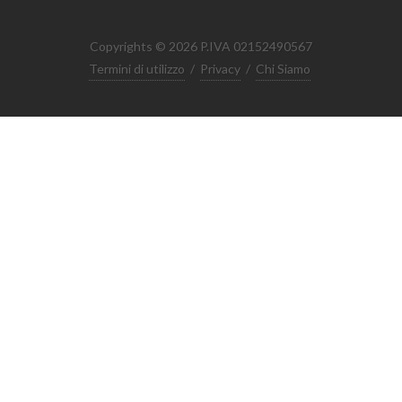
Copyrights © 2026 P.IVA 02152490567
Termini di utilizzo
/
Privacy
/
Chi Siamo