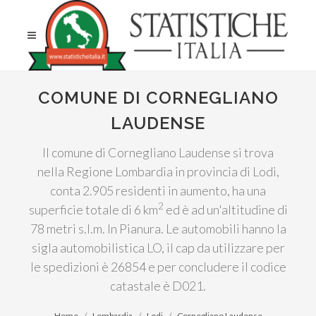
COMUNE DI CORNEGLIANO
LAUDENSE
Il comune di Cornegliano Laudense si trova
nella Regione Lombardia in provincia di Lodi,
conta 2.905 residenti in aumento, ha una
2
superficie totale di 6 km
ed è ad un'altitudine di
78 metri s.l.m. In Pianura. Le automobili hanno la
sigla automobilistica LO, il cap da utilizzare per
le spedizioni è 26854 e per concludere il codice
catastale è D021.
Home
Lombardia
Lodi
Cornegliano Laudense