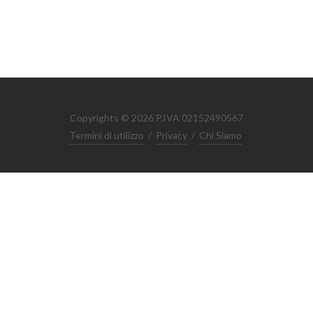
Copyrights © 2026 P.IVA 02152490567
Termini di utilizzo
/
Privacy
/
Chi Siamo