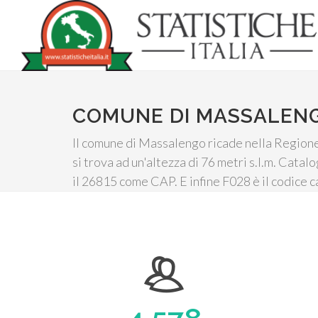
COMUNE DI MASSALEN
Il comune di Massalengo ricade nella Regione 
si trova ad un'altezza di 76 metri s.l.m. Cata
il 26815 come CAP. E infine F028 è il codice c