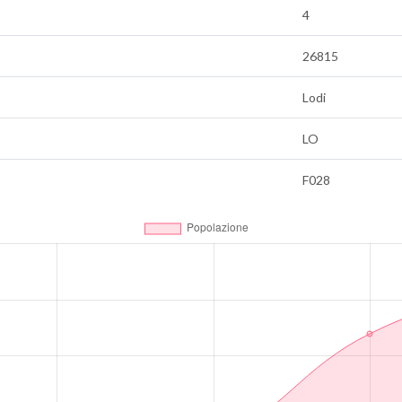
4
26815
Lodi
LO
F028