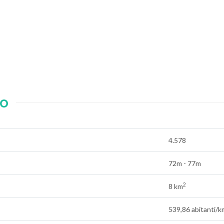
o
4.578
72m - 77m
2
8 km
539,86 abitanti/k