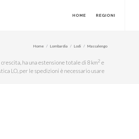
HOME
REGIONI
Home
Lombardia
Lodi
Massalengo
2
crescita, ha una estensione totale di 8 km
e
stica LO, per le spedizioni è necessario usare