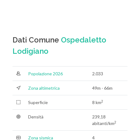
Dati Comune
Ospedaletto
Lodigiano
Popolazione 2026
2.033
Zona altimetrica
49m - 66m
2
Superficie
8 km
Densità
239,18
2
abitanti/km
Zona sismica
4