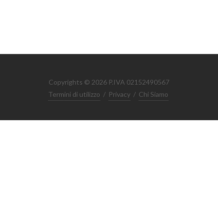
Copyrights © 2026 P.IVA 02152490567
Termini di utilizzo
/
Privacy
/
Chi Siamo