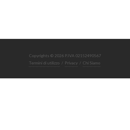
Copyrights © 2026 P.IVA 02152490567
Termini di utilizzo
/
Privacy
/
Chi Siamo