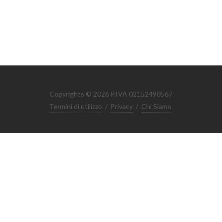
Copyrights © 2026 P.IVA 02152490567
Termini di utilizzo
/
Privacy
/
Chi Siamo