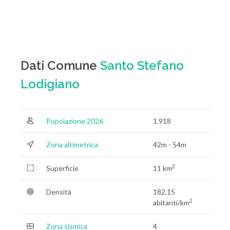
Dati Comune
Santo Stefano
Lodigiano
Popolazione 2026
1.918
Zona altimetrica
42m - 54m
2
Superficie
11 km
Densità
182,15
2
abitanti/km
Zona sismica
4