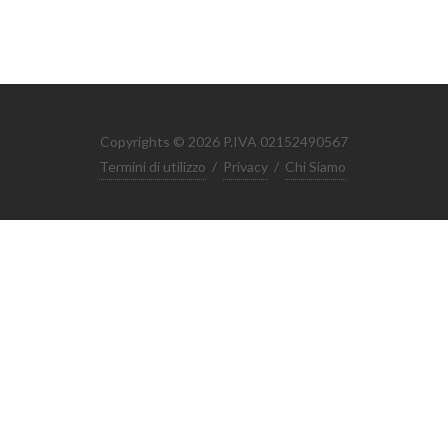
Copyrights © 2026 P.IVA 02152490567
Termini di utilizzo
/
Privacy
/
Chi Siamo