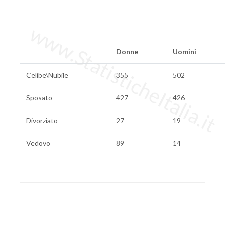
www.StatisticheItalia.it
Donne
Uomini
Celibe\Nubile
355
502
Sposato
427
426
Divorziato
27
19
Vedovo
89
14