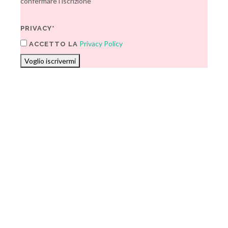
confermare l'iscrizione
PRIVACY*
Privacy Policy
ACCETTO LA
Voglio iscrivermi