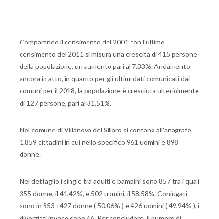
Comparando il censimento del 2001 con l'ultimo
censimento del 2011 si misura una crescita di 415 persone
della popolazione, un aumento pari al 7,33%. Andamento
ancora in atto, in quanto per gli ultimi dati comunicati dai
comuni per il 2018, la popolazione è cresciuta ulteriolmente
di 127 persone, pari al 31,51%.
Nel comune di Villanova del Sillaro si contano all'anagrafe
1.859 cittadini in cui nello specifico 961 uomini e 898
donne.
Nel dettaglio i single tra adulti e bambini sono 857 tra i quali
355 donne, il 41,42%, e 502 uomini, il 58,58%. Coniugati
sono in 853 : 427 donne ( 50,06% ) e 426 uomini ( 49,94% ), i
divorziati invece sono 46. Per concludere, il numero di