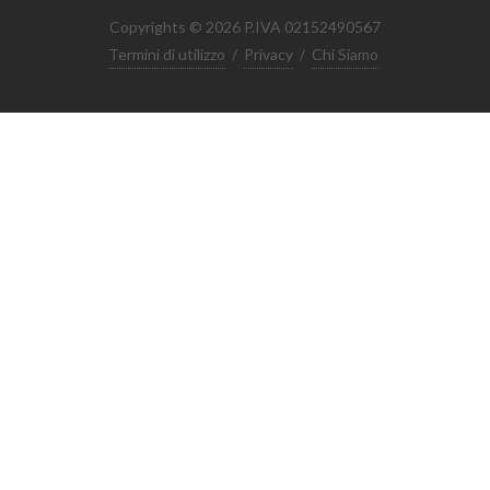
Copyrights © 2026 P.IVA 02152490567
Termini di utilizzo
/
Privacy
/
Chi Siamo