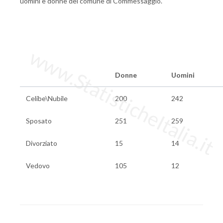
uomini e donne del comune di Commessaggio.
www.StatisticheItalia.it
Donne
Uomini
Celibe\Nubile
200
242
Sposato
251
259
Divorziato
15
14
Vedovo
105
12