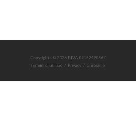
Copyrights © 2026 P.IVA 02152490567
Termini di utilizzo
/
Privacy
/
Chi Siamo