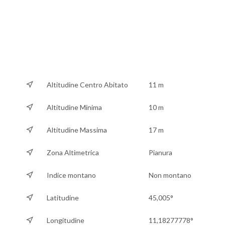
Altitudine Centro Abitato
11 m
Altitudine Minima
10 m
Altitudine Massima
17 m
Zona Altimetrica
Pianura
Indice montano
Non montano
Latitudine
45,005°
Longitudine
11,18277778°