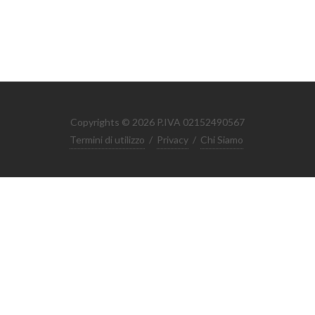
Copyrights © 2026 P.IVA 02152490567
Termini di utilizzo
/
Privacy
/
Chi Siamo