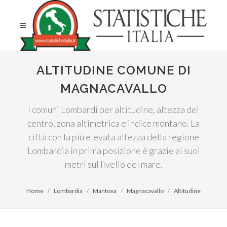
ALTITUDINE COMUNE DI
MAGNACAVALLO
I comuni Lombardi per altitudine, altezza del
centro, zona altimetrica e indice montano. La
città con la più elevata altezza della regione
Lombardia in prima posizione è grazie ai suoi
metri sul livello del mare.
Home
Lombardia
Mantova
Magnacavallo
Altitudine