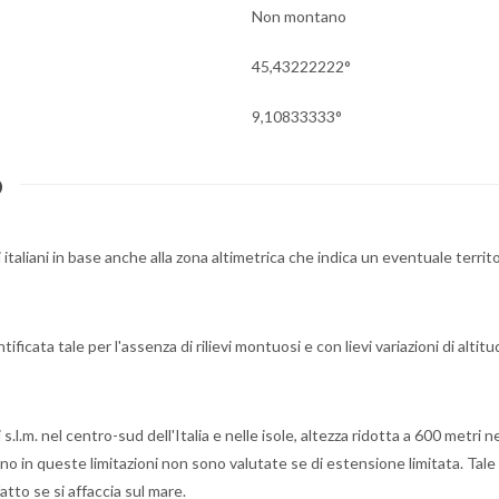
Non montano
45,43222222°
9,10833333°
o
i italiani in base anche alla zona altimetrica che indica un eventuale territo
ficata tale per l'assenza di rilievi montuosi e con lievi variazioni di altitu
.m. nel centro-sud dell'Italia e nelle isole, altezza ridotta a 600 metri n
o in queste limitazioni non sono valutate se di estensione limitata. Tale
atto se si affaccia sul mare.