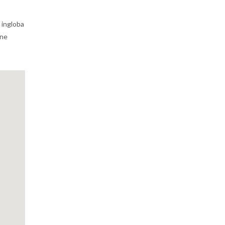
e ingloba
ene