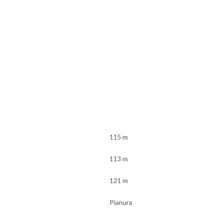
115 m
113 m
121 m
Pianura