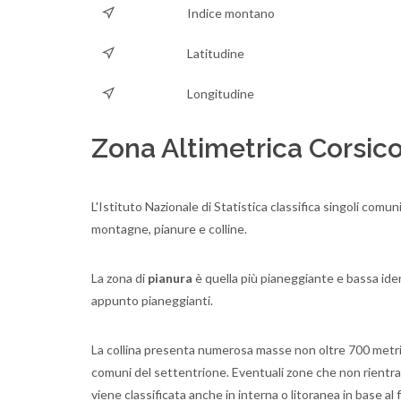
Indice montano
Latitudine
Longitudine
Zona Altimetrica Corsic
L'Istituto Nazionale di Statistica classifica singoli comun
montagne, pianure e colline.
La zona di
pianura
è quella più pianeggiante e bassa identi
appunto pianeggianti.
La collina presenta numerosa masse non oltre 700 metri s.l
comuni del settentrione. Eventuali zone che non rientran
viene classificata anche in interna o litoranea in base al f