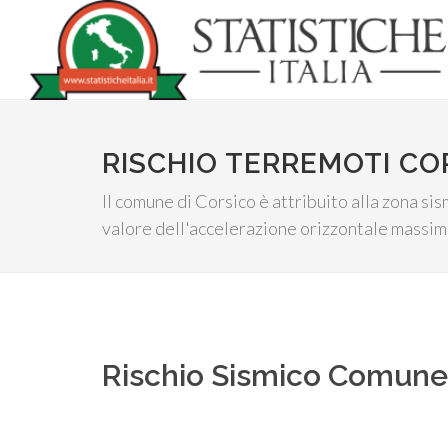
RISCHIO TERREMOTI CO
Il comune di Corsico è attribuito alla zona sis
valore dell'accelerazione orizzontale massima
Rischio Sismico Comun