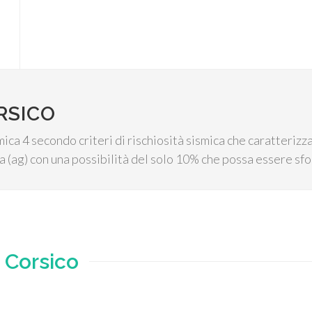
RSICO
mica 4 secondo criteri di rischiosità sismica che caratterizz
 (ag) con una possibilità del solo 10% che possa essere sfo
e
Corsico