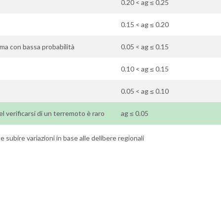
0.20 < ag ≤ 0.25
0.15 < ag ≤ 0.20
ti ma con bassa probabilità
0.05 < ag ≤ 0.15
0.10 < ag ≤ 0.15
0.05 < ag ≤ 0.10
 del verificarsi di un terremoto è raro
ag ≤ 0.05
 subire variazioni in base alle delibere regionali