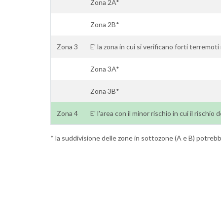
Zona 2A*
Zona 2B*
Zona 3
E' la zona in cui si verificano forti terremo
Zona 3A*
Zona 3B*
Zona 4
E' l'area con il minor rischio in cui il rischio
* la suddivisione delle zone in sottozone (A e B) potrebbe