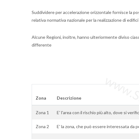
Suddividere per accelerazione orizzontale fornisce la poss
relativa normativa nazionale per la realizzazione di edifici
Alcune Regioni, inoltre, hanno ulteriormente diviso ci
differente
www.Sta
Zona
Descrizione
Zona 1
E' l'area con il rischio più alto, dove si veri
Zona 2
E' la zona, che può essere interessata da p