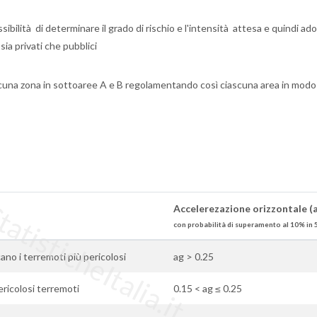
ibilità di determinare il grado di rischio e l'intensità attesa e quindi ado
 sia privati che pubblici
ascuna zona in sottoaree A e B regolamentando così ciascuna area in modo
tisticheItalia.it
Accelerezazione orizzontale (
con probabilità di superamento al 10% in 
ficano i terremoti più pericolosi
ag > 0.25
ericolosi terremoti
0.15 < ag ≤ 0.25