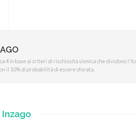
ZAGO
ca 4 in base ai criteri di rischiosità sismica che dividono l'It
n il 10% di probabilità di essere sforata.
e
Inzago