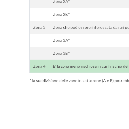
Zona 2A*
Zona 2B*
Zona 3
Zona che può essere interessata da rari pe
Zona 3A*
Zona 3B*
Zona 4
E' la zona meno rischiosa in cui il rischio de
* la suddivisione delle zone in sottozone (A e B) potrebbe