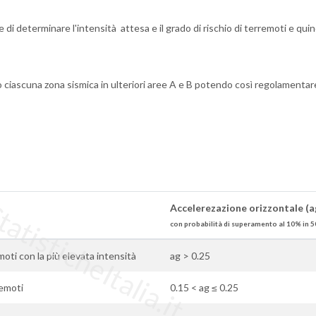
 di determinare l'intensità attesa e il grado di rischio di terremoti e qui
o ciascuna zona sismica in ulteriori aree A e B potendo così regolamentar
tisticheItalia.it
Accelerezazione orizzontale (a
con probabilità di superamento al 10% in 5
moti con la più elevata intensità
ag > 0.25
remoti
0.15 < ag ≤ 0.25