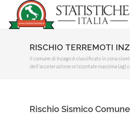
RISCHIO TERREMOTI IN
Il comune di Inzago è classificato in zona sismi
dell'accelerazione orizzontale massima (ag) co
Rischio Sismico Comun