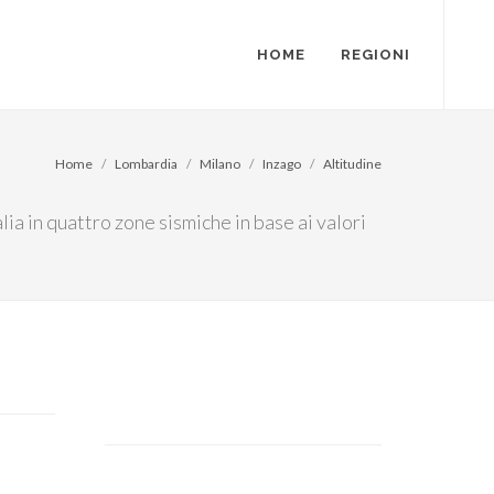
HOME
REGIONI
Home
Lombardia
Milano
Inzago
Altitudine
alia in quattro zone sismiche in base ai valori