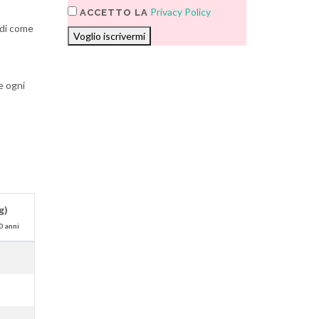
Privacy Policy
ACCETTO LA
ndi come
Voglio iscrivermi
e ogni
g)
0 anni