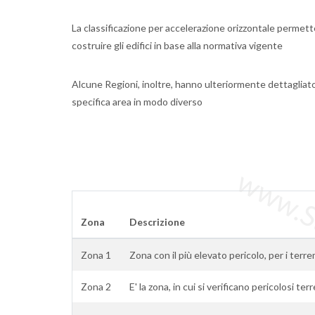
La classificazione per accelerazione orizzontale permette
costruire gli edifici in base alla normativa vigente
Alcune Regioni, inoltre, hanno ulteriormente dettagliat
specifica area in modo diverso
www.Sta
Zona
Descrizione
Zona 1
Zona con il più elevato pericolo, per i terre
Zona 2
E' la zona, in cui si verificano pericolosi ter