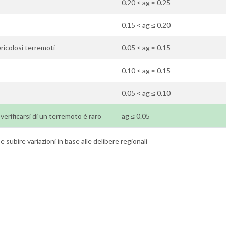
0.20 < ag ≤ 0.25
0.15 < ag ≤ 0.20
ricolosi terremoti
0.05 < ag ≤ 0.15
0.10 < ag ≤ 0.15
0.05 < ag ≤ 0.10
l verificarsi di un terremoto è raro
ag ≤ 0.05
 subire variazioni in base alle delibere regionali