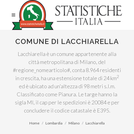
COMUNE DI LACCHIARELLA
Lacchiarella è un comune appartenente alla
città metropolitana di Milano, del
#regione_nomearticolo#, conta 8.964 residenti
2
in crescita, ha una estensione totale di 24 km
ed è ubicato ad un'altezza di 98 metri s.l.m.
Classificato come Pianura. Le targe hanno la
sigla MI, il cap per le spedizioni è 20084 e per
concludere il codice catastale è E395.
Home
Lombardia
Milano
Lacchiarella