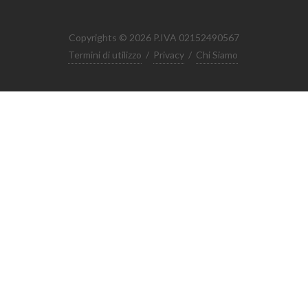
Copyrights © 2026 P.IVA 02152490567
Termini di utilizzo
/
Privacy
/
Chi Siamo