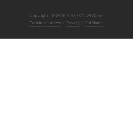
Copyrights © 2026 P.IVA 02152490567
Termini di utilizzo
/
Privacy
/
Chi Siamo