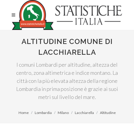
ALTITUDINE COMUNE DI
LACCHIARELLA
I comuni Lombardi per altitudine, altezza del
centro, zona altimetrica e indice montano. La
città con la più elevata altezza della regione
Lombardia in prima posizione è grazie ai suoi
metri sul livello del mare.
Home
Lombardia
Milano
Lacchiarella
Altitudine